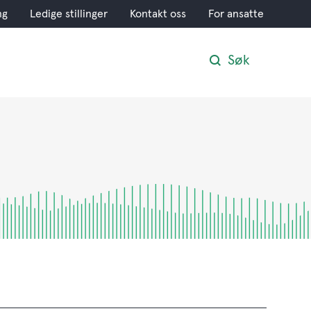
ng
Ledige stillinger
Kontakt oss
For ansatte
Søk