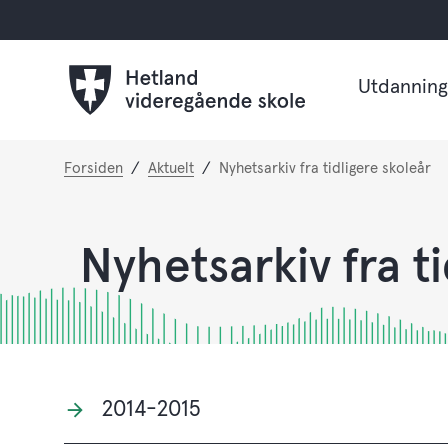
Utdanning
Du
Forsiden
Aktuelt
Nyhetsarkiv fra tidligere skoleår
er
her:
Nyhetsarkiv fra t
2014-2015