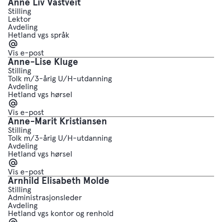
Anne Liv Vastveit
Stilling
Lektor
Avdeling
Hetland vgs språk
E-
post
Vis e-post
Anne-Lise Kluge
Stilling
Tolk m/3-årig U/H-utdanning
Avdeling
Hetland vgs hørsel
E-
post
Vis e-post
Anne-Marit Kristiansen
Stilling
Tolk m/3-årig U/H-utdanning
Avdeling
Hetland vgs hørsel
E-
post
Vis e-post
Arnhild Elisabeth Molde
Stilling
Administrasjonsleder
Avdeling
Hetland vgs kontor og renhold
E-