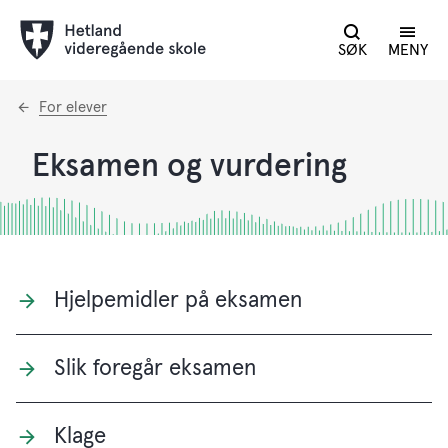
SØK
MENY
Du
For elever
er
her:
Eksamen og vurdering
Hjelpemidler på eksamen
Slik foregår eksamen
Klage