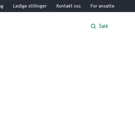
ng
Ledige stillinger
Kontakt oss
For ansatte
Søk