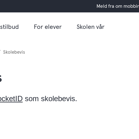
Meld fra om mobbi
stilbud
For elever
Skolen vår
Skolebevis
s
ocketID
som skolebevis.