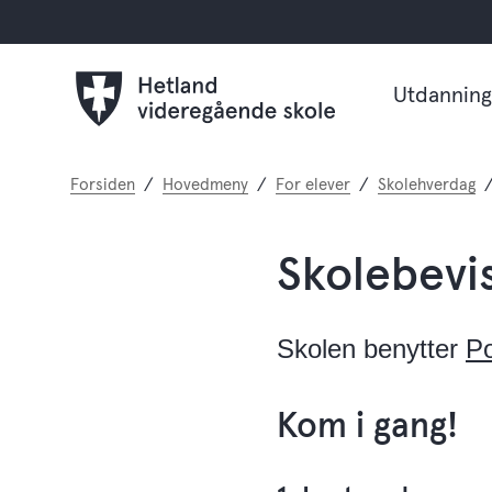
Utdanning
Du
Forsiden
Hovedmeny
For elever
Skolehverdag
er
her:
Skolebevi
Skolen benytter
P
Kom i gang!