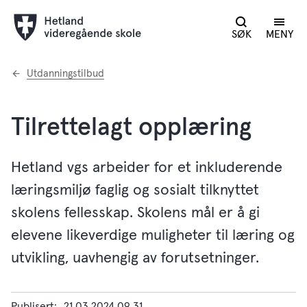
SØK
MENY
Du
Utdanningstilbud
er
her:
Tilrettelagt opplæring
Hetland vgs arbeider for et inkluderende
læringsmiljø faglig og sosialt tilknyttet
skolens fellesskap. Skolens mål er å gi
elevene likeverdige muligheter til læring og
utvikling, uavhengig av forutsetninger.
Publisert
21.03.2024 09.31