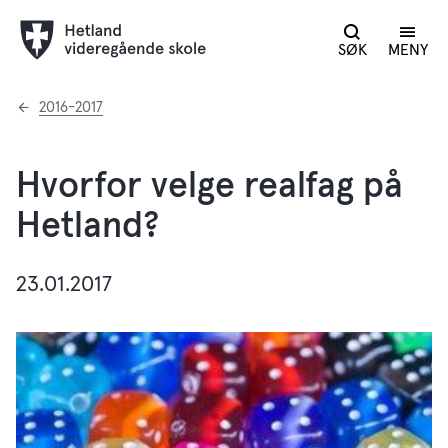
SØK
MENY
Du
2016-2017
er
her:
Hvorfor velge realfag på
Hetland?
23.01.2017