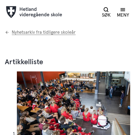
SØK
MENY
Du
Nyhetsarkiv fra tidligere skoleår
er
her:
Artikkelliste