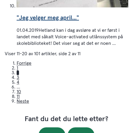
"Jeg velger meg april..."
01.04.2019Hetland kan i dag avsløre at vi er først i
landet med såkalt Voice-activated utlånssystem på
skolebiblioteket! Det viser seg at det er noen ...
Viser
11-20
av
101
artikler,
side
2
av
11
Forrige
1
2
3
4
...
10
11
Neste
Fant du det du lette etter?